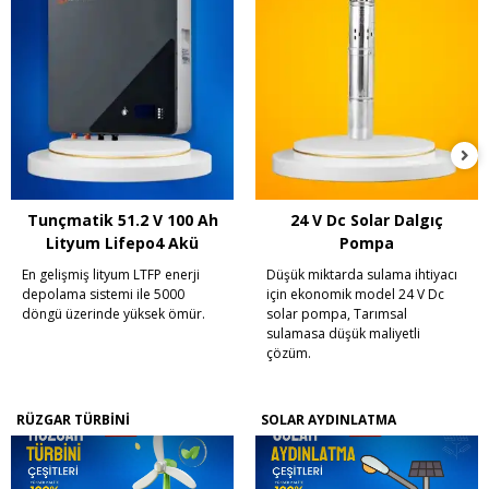
Tunçmatik 51.2 V 100 Ah
24 V Dc Solar Dalgıç
Lityum Lifepo4 Akü
Pompa
En gelişmiş lityum LTFP enerji
Düşük miktarda sulama ihtiyacı
depolama sistemi ile 5000
için ekonomik model 24 V Dc
döngü üzerinde yüksek ömür.
solar pompa, Tarımsal
sulamasa düşük maliyetli
çözüm.
RÜZGAR TÜRBİNİ
SOLAR AYDINLATMA