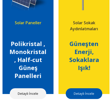
Solar Paneller
Solar Sokak
Aydınlatmaları
Polikristal ,
Güneşten
Monokristal
Enerji,
, Half-cut
Sokaklara
Güneş
Işık!
Panelleri
Detaylı İncele
Detaylı İncele