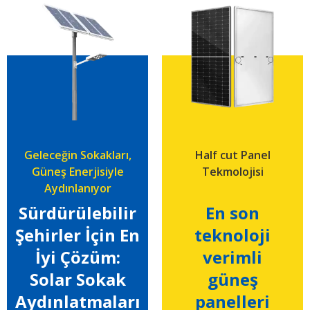
Geleceğin Sokakları,
Half cut Panel
Güneş Enerjisiyle
Tekmolojisi
Aydınlanıyor
Sürdürülebilir
En son
Şehirler İçin En
teknoloji
İyi Çözüm:
verimli
Solar Sokak
güneş
Aydınlatmaları
panelleri