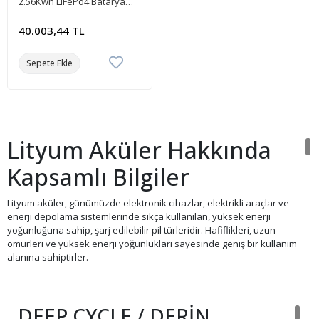
2.56Kwh LiFePo4 Batarya
Akü
40.003,44 TL
Sepete Ekle
Lityum Aküler Hakkında
Kapsamlı Bilgiler
Lityum aküler, günümüzde elektronik cihazlar, elektrikli araçlar ve
enerji depolama sistemlerinde sıkça kullanılan, yüksek enerji
yoğunluğuna sahip, şarj edilebilir pil türleridir. Hafiflikleri, uzun
ömürleri ve yüksek enerji yoğunlukları sayesinde geniş bir kullanım
alanına sahiptirler.
Lityum Akülerin Çeşitleri
DEEP CYCLE / DERİN
Lityum İyon (Li-ion) Aküler:
En yaygın kullanılan lityum akü