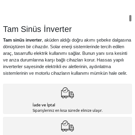
Tam Sinüs İnverter
Tam sinüs inverter
, aküden aldığı doğru akımı şebeke dalgasına
dönüştüren bir cihazdır. Solar enerji sistemlerinde tercih edilen
araç, tasarruflu elektrik kullanımı sağlar. Bunun yanı sıra kesinti
ve arıza durumlarına karşı bağlı cihazları korur. Hassas yapılı
inverterler sayesinde elektrikli ev aletlerinin, aydınlatma
sistemlerinin ve motorlu cihazların kullanımı mümkün hale gelir.
Tercih edilebilecek modeller arasında farklı özellikleriyle öne çıkan
akıllı sinüs inverter
gibi seçenekler yer alır.
Tam Sinüs İnverter Ne Demek?
İade ve İptal
Siparişleriniz en kısa sürede elinize ulaşır.
Enerji üretim sistemlerinde doğru akımın alternatife
çevrilmesinden sorumlu olan cihaza
tam sinüs inverter
adı
verilir. Cihazlar, dalgasal düzlemde şebekeye uygun eğriler
oluşturur. Bu sayede enerjinin verimli ve güvenli bir şekilde