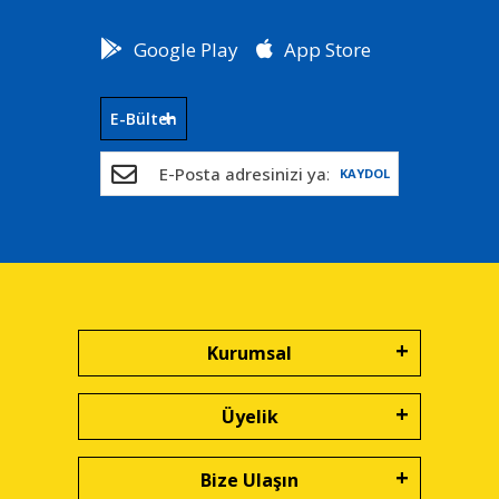
Google Play
App Store
E-Bülten
KAYDOL
Kurumsal
Üyelik
Bize Ulaşın