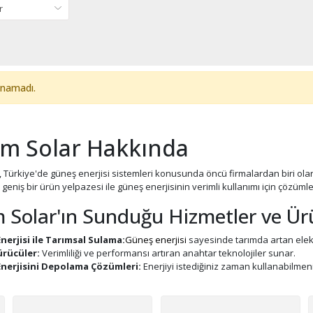
unamadı.
m Solar Hakkında
, Türkiye'de güneş enerjisi sistemleri konusunda öncü firmalardan biri olar
geniş bir ürün yelpazesi ile güneş enerjisinin verimli kullanımı için çözüm
 Solar'ın Sunduğu Hizmetler ve Ür
nerjisi ile Tarımsal Sulama:
Güneş enerjisi
sayesinde tarımda artan elekt
ürücüler:
Verimliliği ve performansı artıran anahtar teknolojiler sunar.
nerjisini Depolama Çözümleri:
Enerjiyi istediğiniz zaman kullanabilmen
UPS:
Yeni hibrit teknolojisi sayesinde, elektrik yükleriniz için en ekonomik
rler:
Güneş enerjisi sistemlerinin verimli çalışması için gerekli olan invertörl