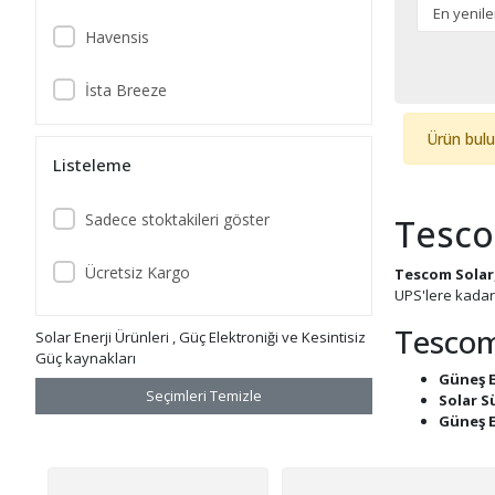
Havensis
İsta Breeze
Ürün bul
Juta
Listeleme
Linetech
Sadece stoktakileri göster
Tesco
Max
Ücretsiz Kargo
Tescom Solar
UPS'lere kadar 
Must Power
Tescom
Solar Enerji Ürünleri , Güç Elektroniği ve Kesintisiz
Orbus
Güç kaynakları
Güneş E
Seçimleri Temizle
Solar S
Pantec
Güneş E
Hybrid 
Ritar
İnvertö