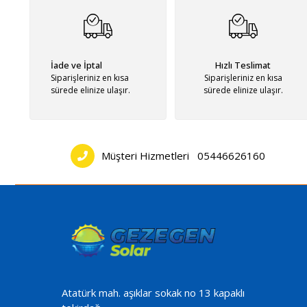
Tescom 
Tunçmatik
Geniş Ü
Teknolo
Verimli
İade ve İptal
Hızlı Teslimat
Yenilik
Siparişleriniz en kısa
Siparişleriniz en kısa
Ned
sürede elinize ulaşır.
sürede elinize ulaşır.
Tecrüb
Kalite:
Ü
Çevre D
Müşter
Müşteri Hizmetleri
05446626160
Tescom
düşünüyo
Başka s
Atatürk mah. aşıklar sokak no 13 kapaklı