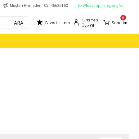
Whatsapp ile Sipariş Ver
Müşteri Hizmetleri
05446626160
0
Giriş Yap
ARA
Favori Listem
Sepetim
Üye Ol