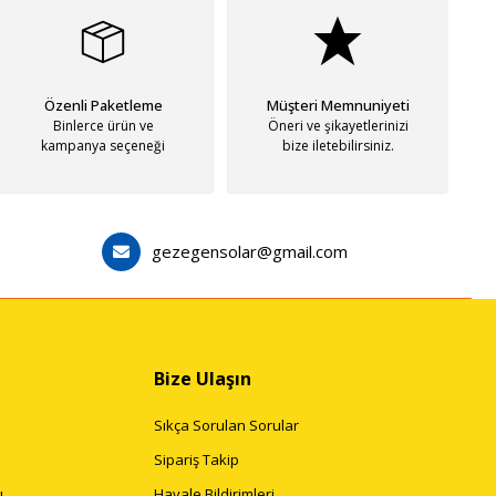
ş bir ürün yelpazesi sunar.
 sunar.
Özenli Paketleme
Müşteri Memnuniyeti
Binlerce ürün ve
Öneri ve şikayetlerinizi
kampanya seçeneği
bize iletebilirsiniz.
gezegensolar@gmail.com
 size özel çözümler sunabilir. Eğer güneş enerjisine yatırım yapmayı
Bize Ulaşın
Sıkça Sorulan Sorular
Sipariş Takip
ı
Havale Bildirimleri