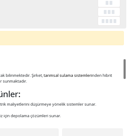
ak bilinmektedir. Şirket,
tarımsal sulama sistemleri
nden hibrit
ler sunmaktadır.
ünler:
rik maliyetlerini düşürmeye yönelik sistemler sunar.
iz için depolama çözümleri sunar.
 ve ekolojik güç seçeneği sunar.
eri üretir.