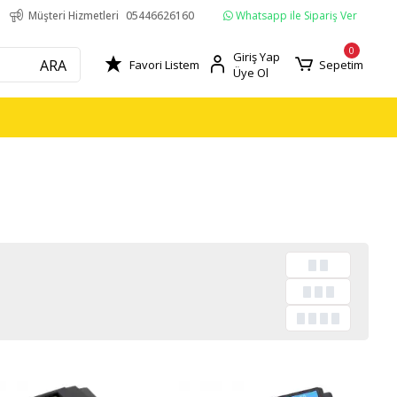
Whatsapp ile Sipariş Ver
Müşteri Hizmetleri
05446626160
0
Giriş Yap
ARA
Favori Listem
Sepetim
Üye Ol