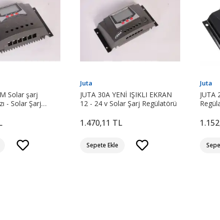
Juta
Juta
M Solar şarj
JUTA 30A YENİ IŞIKLI EKRAN
JUTA 2
ı - Solar Şarj
12 - 24 v Solar Şarj Regülatörü
Regüla
cihazı 
L
1.470,11 TL
1.152
Sepete Ekle
Sepe