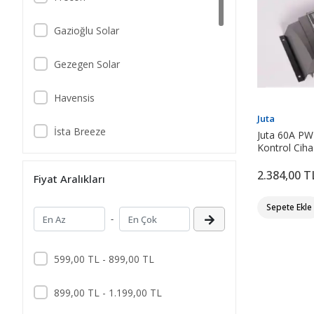
Gazioğlu Solar
Gezegen Solar
Havensis
Juta
İsta Breeze
Juta 60A PW
Kontrol Cihaz
Regülatörü
Juta
2.384,00 T
Fiyat Aralıkları
Linetech
Sepete Ekle
-
Max
599,00 TL - 899,00 TL
Must Power
899,00 TL - 1.199,00 TL
Orbus