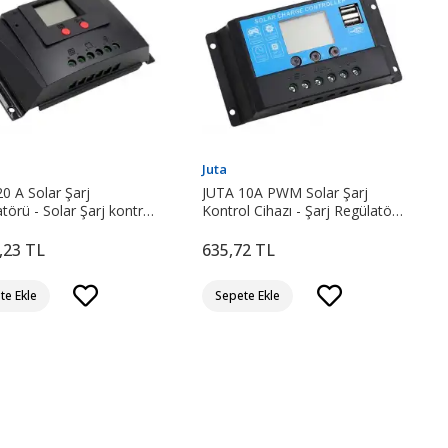
Juta
0 A Solar Şarj
JUTA 10A PWM Solar Şarj
törü - Solar Şarj kontrol
Kontrol Cihazı - Şarj Regülatörü
fiyatı
LCD Ekranlı
,23 TL
635,72 TL
te Ekle
Sepete Ekle