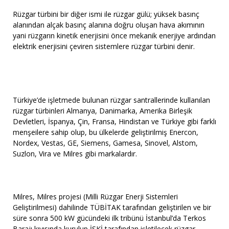
Rüzgar türbini bir diğer ismi ile rüzgar gülü; yüksek basınç
alanından alçak basınç alanına doğru oluşan hava akımının
yani rüzgarın kinetik enerjisini önce mekanik enerjiye ardından
elektrik enerjisini çeviren sistemlere rüzgar türbini denir.
Türkiye’de işletmede bulunan rüzgar santrallerinde kullanılan
rüzgar türbinleri Almanya, Danimarka, Amerika Birleşik
Devletleri, İspanya, Çin, Fransa, Hindistan ve Türkiye gibi farklı
menşeilere sahip olup, bu ülkelerde geliştirilmiş Enercon,
Nordex, Vestas, GE, Siemens, Gamesa, Sinovel, Alstom,
Suzlon, Vira ve Milres gibi markalardır.
Milres, Milres projesi (Milli Rüzgar Enerji Sistemleri
Geliştirilmesi) dahilinde TÜBİTAK tarafından geliştirilen ve bir
süre sonra 500 kW gücündeki ilk tribünü İstanbul’da Terkos
Barajı kıyısında kurulup İSKİ tarafından işletilecek rüzgar