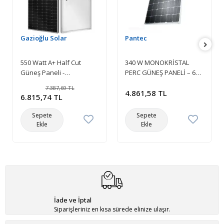
Gazioğlu Solar
Pantec
550 Watt A+ Half Cut
340 W MONOKRİSTAL
Güneş Paneli -
PERC GÜNEŞ PANELİ – 60
Monokristal Solar Panel
HÜCRELİ – 5 BUSBAR
7.387,69 TL
RİBON
4.861,58 TL
6.815,74 TL
Sepete
Sepete
Ekle
Ekle
İade ve İptal
Siparişleriniz en kısa sürede elinize ulaşır.