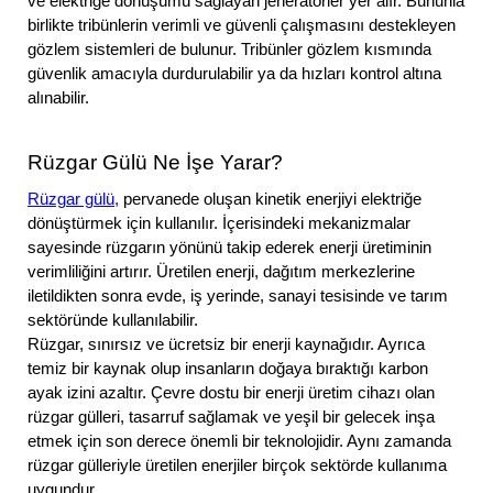
ve elektriğe dönüşümü sağlayan jeneratörler yer alır. Bununla
birlikte tribünlerin verimli ve güvenli çalışmasını destekleyen
gözlem sistemleri de bulunur. Tribünler gözlem kısmında
güvenlik amacıyla durdurulabilir ya da hızları kontrol altına
alınabilir.
Rüzgar Gülü Ne İşe Yarar?
Rüzgar gülü,
pervanede oluşan kinetik enerjiyi elektriğe
dönüştürmek için kullanılır. İçerisindeki mekanizmalar
sayesinde rüzgarın yönünü takip ederek enerji üretiminin
verimliliğini artırır. Üretilen enerji, dağıtım merkezlerine
iletildikten sonra evde, iş yerinde, sanayi tesisinde ve tarım
sektöründe kullanılabilir.
Rüzgar, sınırsız ve ücretsiz bir enerji kaynağıdır. Ayrıca
temiz bir kaynak olup insanların doğaya bıraktığı karbon
ayak izini azaltır. Çevre dostu bir enerji üretim cihazı olan
rüzgar gülleri, tasarruf sağlamak ve yeşil bir gelecek inşa
etmek için son derece önemli bir teknolojidir. Aynı zamanda
rüzgar gülleriyle üretilen enerjiler birçok sektörde kullanıma
uygundur.