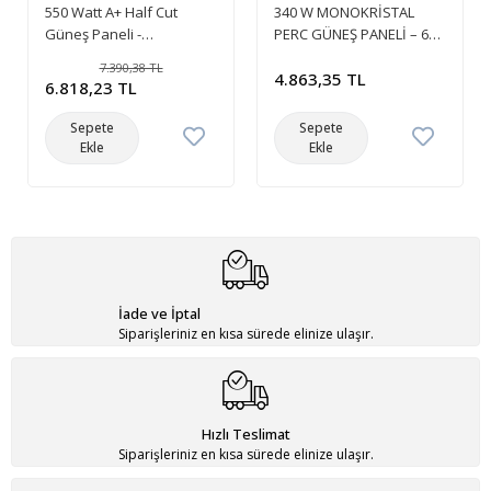
550 Watt A+ Half Cut
340 W MONOKRİSTAL
Güneş Paneli -
PERC GÜNEŞ PANELİ – 60
Monokristal Solar Panel
HÜCRELİ – 5 BUSBAR
7.390,38 TL
RİBON
4.863,35 TL
6.818,23 TL
Sepete
Sepete
Ekle
Ekle
İade ve İptal
Siparişleriniz en kısa sürede elinize ulaşır.
Hızlı Teslimat
Siparişleriniz en kısa sürede elinize ulaşır.