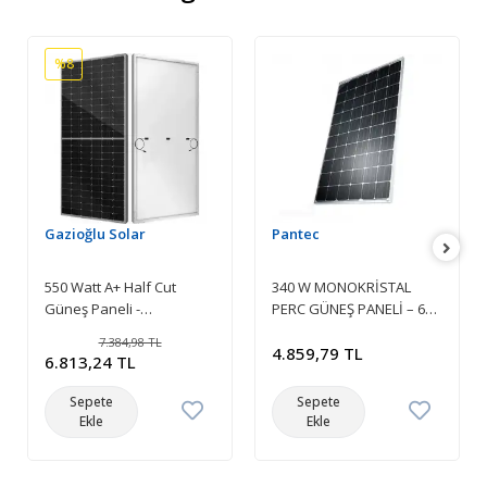
%8
Gazioğlu Solar
Pantec
550 Watt A+ Half Cut
340 W MONOKRİSTAL
Güneş Paneli -
PERC GÜNEŞ PANELİ – 60
Monokristal Solar Panel
HÜCRELİ – 5 BUSBAR
7.384,98 TL
RİBON
4.859,79 TL
6.813,24 TL
Sepete
Sepete
Ekle
Ekle