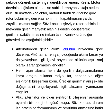
şekilde dönerek sistem için gerekli olan enerjiyi üretir. Motor
devrinin değişken olması ise sabit durmayan voltaja neden
olur. Bu noktada konjektör, motorun farklı devirlerine göre
rotor bobinine giden ikaz akımının kapatılmasını ya da
zayıflatılmasını sağlar. Söz konusu işleviyle rotor bobininde
meydana gelen manyetik alanın şiddetini değiştirerek
gerilimin sabitlenmesine imkan tanır. Konjektörün diğer
görevleri ise aşağıdaki gibidir:
Alternatörden gelen akımı
akünün
ihtiyacına göre
düzenler. Akü tamamen şarj olduğunda akımı keser ya
da yavaşlatır. İlgili işlevi sayesinde akünün aşırı şarj
olarak zarar görmesini engeller.
Hem aşırı akıma hem de gerilim dalgalanmalarına
karşı araçta bulunan radyo, far, sensör ve diğer
elektronik bileşenleri korur. Üretilen gerilimin ani şekilde
değişmesini engelleyerek ilgili aksamın yanmasını
engeller.
Akü, alternatör ve diğer elektronik bileşenler arasında
uyumlu bir enerji döngüsü oluşur. Söz konusu durum
ise aracın performansının ve ömrünün artmasına katkı