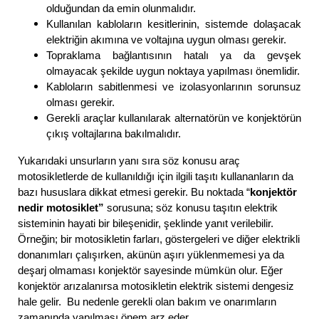
olduğundan da emin olunmalıdır.
Kullanılan kabloların kesitlerinin, sistemde dolaşacak
elektriğin akımına ve voltajına uygun olması gerekir.
Topraklama bağlantısının hatalı ya da gevşek
olmayacak şekilde uygun noktaya yapılması önemlidir.
Kabloların sabitlenmesi ve izolasyonlarının sorunsuz
olması gerekir.
Gerekli araçlar kullanılarak alternatörün ve konjektörün
çıkış voltajlarına bakılmalıdır.
Yukarıdaki unsurların yanı sıra söz konusu araç
motosikletlerde de kullanıldığı için ilgili taşıtı kullananların da
bazı hususlara dikkat etmesi gerekir. Bu noktada “
konjektör
nedir motosiklet”
sorusuna; söz konusu taşıtın elektrik
sisteminin hayati bir bileşenidir, şeklinde yanıt verilebilir.
Örneğin; bir motosikletin farları, göstergeleri ve diğer elektrikli
donanımları çalışırken, akünün aşırı yüklenmemesi ya da
deşarj olmaması konjektör sayesinde mümkün olur. Eğer
konjektör arızalanırsa motosikletin elektrik sistemi dengesiz
hale gelir. Bu nedenle gerekli olan bakım ve onarımların
zamanında yapılması önem arz eder.