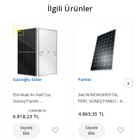
İlgili Ürünler
%8
Gazioğlu Solar
Pantec
550 Watt A+ Half Cut
340 W MONOKRİSTAL
Güneş Paneli -
PERC GÜNEŞ PANELİ – 60
Monokristal Solar Panel
HÜCRELİ – 5 BUSBAR
7.390,38 TL
RİBON
4.863,35 TL
6.818,23 TL
Sepete
Sepete
Ekle
Ekle