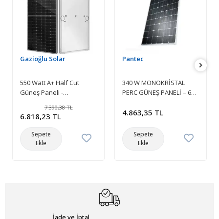
Gazioğlu Solar
Pantec
550 Watt A+ Half Cut
340 W MONOKRİSTAL
Güneş Paneli -
PERC GÜNEŞ PANELİ – 60
Monokristal Solar Panel
HÜCRELİ – 5 BUSBAR
7.390,38 TL
RİBON
4.863,35 TL
6.818,23 TL
Sepete
Sepete
Ekle
Ekle
İade ve İptal