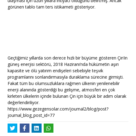
ulaşması için uzun yıllara ihtiyacı olduğunu belirtmiş. Ancak
görünen tablo tam ters istikameti gösteriyor.
Geçtiğimiz yıllarda son derece hızlı bir büyüme gösteren Çin’in
güneş enerjisi sektörü, 2018 Haziranı’nda hükümetin aşırı
kapasite ve ölü yatırım endişeleri sebebiyle teşvik
programlarını sonlandırmasıyla duraklama sürecine girmişti.
Fakat tüm bu olumsuzluklara rağmen ülkenin yenilenebilir
enerji alanında gösterdiği bu gelişme, atmosferi en çok
kirleten ülkelerin içinde bulunan Çin için büyük bir adım olarak
değerlendiriliyor.
https://www.gezegensolar.com/journal2/blog/post?
journal_blog_post_id=77