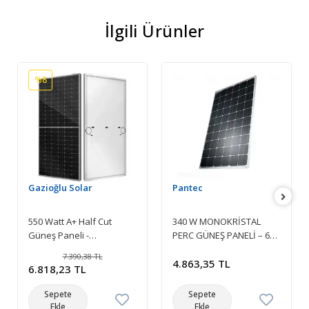
İlgili Ürünler
%8
Gazioğlu Solar
Pantec
550 Watt A+ Half Cut
340 W MONOKRİSTAL
Güneş Paneli -
PERC GÜNEŞ PANELİ – 60
Monokristal Solar Panel
HÜCRELİ – 5 BUSBAR
7.390,38 TL
RİBON
4.863,35 TL
6.818,23 TL
Sepete
Sepete
Ekle
Ekle