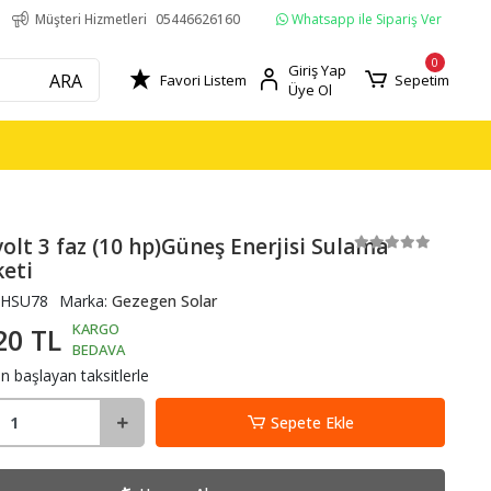
Whatsapp ile Sipariş Ver
Müşteri Hizmetleri
05446626160
0
Giriş Yap
ARA
Favori Listem
Sepetim
Üye Ol
olt 3 faz (10 hp)Güneş Enerjisi Sulama
keti
HSU78
Marka:
Gezegen Solar
KARGO
20 TL
BEDAVA
n başlayan taksitlerle
Sepete Ekle