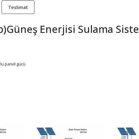
Teslimat
hp)Güneş Enerjisi Sulama Sist
ulu panel gücü