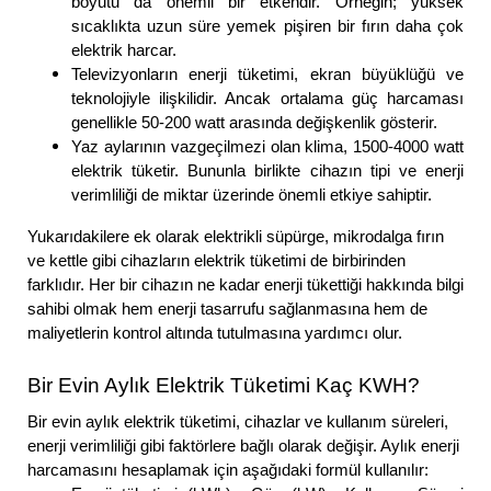
boyutu da önemli bir etkendir. Örneğin; yüksek
sıcaklıkta uzun süre yemek pişiren bir fırın daha çok
elektrik harcar.
Televizyonların enerji tüketimi, ekran büyüklüğü ve
teknolojiyle ilişkilidir. Ancak ortalama güç harcaması
genellikle 50-200 watt arasında değişkenlik gösterir.
Yaz aylarının vazgeçilmezi olan klima, 1500-4000 watt
elektrik tüketir. Bununla birlikte cihazın tipi ve enerji
verimliliği de miktar üzerinde önemli etkiye sahiptir.
Yukarıdakilere ek olarak elektrikli süpürge, mikrodalga fırın
ve kettle gibi cihazların elektrik tüketimi de birbirinden
farklıdır. Her bir cihazın ne kadar enerji tükettiği hakkında bilgi
sahibi olmak hem enerji tasarrufu sağlanmasına hem de
maliyetlerin kontrol altında tutulmasına yardımcı olur.
Bir Evin Aylık Elektrik Tüketimi Kaç KWH?
Bir evin aylık elektrik tüketimi, cihazlar ve kullanım süreleri,
enerji verimliliği gibi faktörlere bağlı olarak değişir. Aylık enerji
harcamasını hesaplamak için aşağıdaki formül kullanılır: