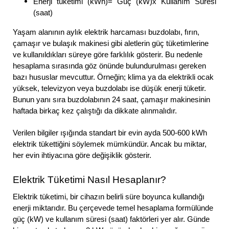
Enerji tüketimi (kWh)= Güç (kW)x Kullanım Süresi
(saat)
Yaşam alanının aylık elektrik harcaması buzdolabı, fırın,
çamaşır ve bulaşık makinesi gibi aletlerin güç tüketimlerine
ve kullanıldıkları süreye göre farklılık gösterir. Bu nedenle
hesaplama sırasında göz önünde bulundurulması gereken
bazı hususlar mevcuttur. Örneğin; klima ya da elektrikli ocak
yüksek, televizyon veya buzdolabı ise düşük enerji tüketir.
Bunun yanı sıra buzdolabının 24 saat, çamaşır makinesinin
haftada birkaç kez çalıştığı da dikkate alınmalıdır.
Verilen bilgiler ışığında standart bir evin ayda 500-600 kWh
elektrik tükettiğini söylemek mümkündür. Ancak bu miktar,
her evin ihtiyacına göre değişiklik gösterir.
Elektrik Tüketimi Nasıl Hesaplanır?
Elektrik tüketimi, bir cihazın belirli süre boyunca kullandığı
enerji miktarıdır. Bu çerçevede temel hesaplama formülünde
güç (kW) ve kullanım süresi (saat) faktörleri yer alır. Günde