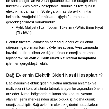
bir saat çalıştırılan ve 2 kW gücünde olan bir ocağın enerji
tüketimi 2 kWh olarak hesaplanır. Bununla birlikte günlük
elektrik harcamasının 30 ile çarpılmasıyla aylık miktar
belirlenir. Aşağıdaki formül aracılığıyla fatura hesabı
gerçekleştirilmesi mümkündür:
Aylık Maliyet (TL)= Toplam Tüketim (kWh)x Birim Fiyat
(TL/ kWh)
Elektrik tüketimi, cihazların harcadığı enerji ve kullanım
süresinin çarpılması formülüyle hesaplanır. Aynı zamanda
buzdolabı, fırın, klima ve diğer ürünlerin enerji harcaması
toplanarak
bir evin günlük elektrik tüketimi hesaplama
işlemleri gerçekleştirilebilir.
Bağ Evlerinin Elektrik Gideri Nasıl Hesaplanır?
Bağ evlerinin elektrik gideri, tüketim miktarını anlamak ve
maliyetlerini kontrol altında tutmak isteyenler açısından önem
arz eder. Kırsal bölgelerde bulunan söz konusu yaşam
alanları, şehir merkezinden uzak olduğu için daha düşük
enerjiye sahiptir. Bağ evlerinin elektrik giderini hesaplarken