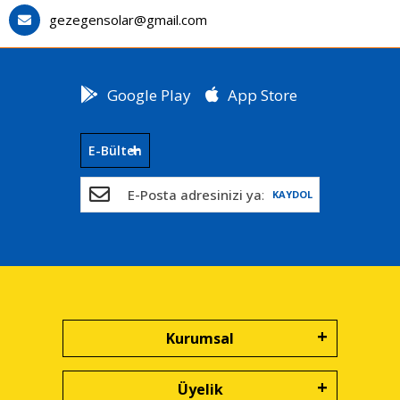
gezegensolar@gmail.com
Google Play
App Store
E-Bülten
KAYDOL
Kurumsal
Üyelik