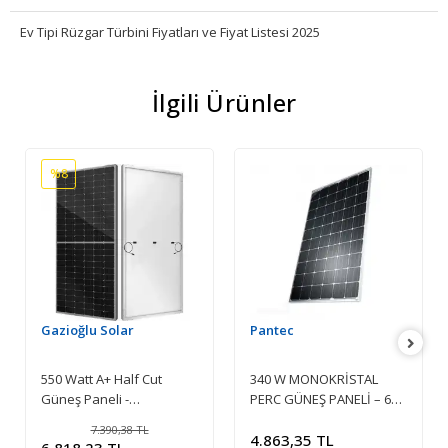
Ev Tipi Rüzgar Türbini Fiyatları ve Fiyat Listesi 2025
İlgili Ürünler
%8
Gazioğlu Solar
Pantec
550 Watt A+ Half Cut
340 W MONOKRİSTAL
Güneş Paneli -
PERC GÜNEŞ PANELİ – 60
Monokristal Solar Panel
HÜCRELİ – 5 BUSBAR
7.390,38 TL
RİBON
4.863,35 TL
6.818,23 TL