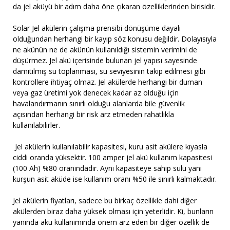
da jel aküyü bir adım daha öne çıkaran özelliklerinden birisidir.
Solar Jel akü
lerin çalışma prensibi dönüşüme dayalı
olduğundan herhangi bir kayıp söz konusu değildir. Dolayısıyla
ne akünün ne de akünün kullanıldığı sistemin verimini de
düşürmez. Jel akü içerisinde bulunan jel yapısı sayesinde
damıtılmış su toplanması, su seviyesinin takip edilmesi gibi
kontrollere ihtiyaç olmaz. Jel akülerde herhangi bir duman
veya gaz üretimi yok denecek kadar az olduğu için
havalandırmanın sınırlı olduğu alanlarda bile güvenlik
açısından herhangi bir risk arz etmeden rahatlıkla
kullanılabilirler.
Jel akülerin kullanılabilir kapasitesi, kuru asit akülere kıyasla
ciddi oranda yüksektir. 100 amper jel akü kullanım kapasitesi
(100 Ah) %80 oranındadır. Aynı kapasiteye sahip sulu yani
kurşun asit aküde ise kullanım oranı %50 ile sınırlı kalmaktadır.
Jel akülerin fiyatları
, sadece bu birkaç özellikle dahi diğer
akülerden biraz daha yüksek olması için yeterlidir. Ki, bunların
yanında akü kullanımında önem arz eden bir diğer özellik de