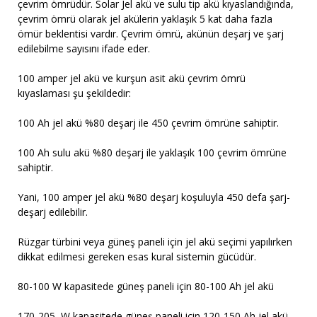
çevrim ömrüdür. Solar Jel akü ve sulu tip akü kıyaslandığında,
çevrim ömrü olarak jel akülerin yaklaşık 5 kat daha fazla
ömür beklentisi vardır. Çevrim ömrü, akünün deşarj ve şarj
edilebilme sayısını ifade eder.
100 amper jel akü
ve kurşun asit akü çevrim ömrü
kıyaslaması şu şekildedir:
100 Ah jel akü %80 deşarj ile 450 çevrim ömrüne sahiptir.
100 Ah sulu akü %80 deşarj ile yaklaşık 100 çevrim ömrüne
sahiptir.
Yani, 100 amper jel akü %80 deşarj koşuluyla 450 defa şarj-
deşarj edilebilir.
Rüzgar türbini veya güneş paneli için jel akü seçimi yapılırken
dikkat edilmesi gereken esas kural sistemin gücüdür.
80-100 W kapasitede güneş paneli için 80-100 Ah jel akü
170-205 W kapasitede güneş paneli için 120-150 Ah jel akü