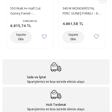
550 Watt A+ Half Cut
340 W MONOKRİSTAL
Güneş Paneli -
PERC GÜNEŞ PANELİ – 60
Monokristal Solar Panel
HÜCRELİ – 5 BUSBAR
7.387,69 TL
RİBON
4.861,58 TL
6.815,74 TL
Sepete
Sepete
Ekle
Ekle
İade ve İptal
Siparişleriniz en kısa sürede elinize ulaşır.
Hızlı Teslimat
Siparişleriniz en kısa sürede elinize ulaşır.