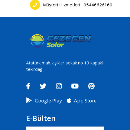
Müşteri Hizmetleri
05446626160
Atatürk mah. aşıklar sokak no 13 kapaklı
tekirdağ
Google Play
App Store
E-Bülten