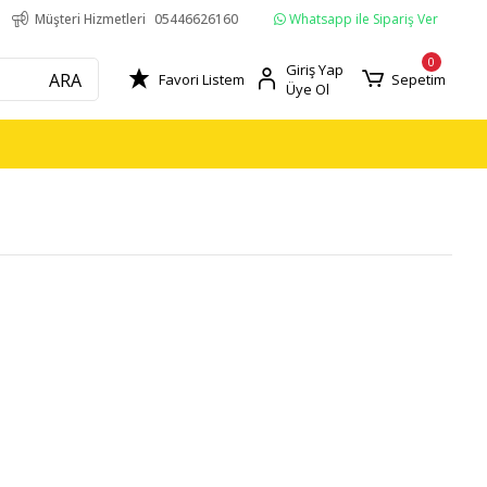
Whatsapp ile Sipariş Ver
Müşteri Hizmetleri
05446626160
0
Giriş Yap
ARA
Favori Listem
Sepetim
Üye Ol