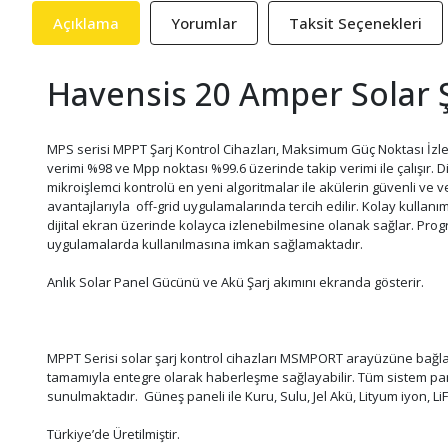
Açıklama
Yorumlar
Taksit Seçenekleri
Havensis 20 Amper Solar Ş
MPS serisi MPPT Şarj Kontrol Cihazları, Maksimum Güç Noktası İzl
verimi %98 ve Mpp noktası %99.6 üzerinde takip verimi ile çalışır. 
mikroişlemci kontrolü en yeni algoritmalar ile akülerin güvenli ve 
avantajlarıyla off-grid uygulamalarında tercih edilir. Kolay kullanı
dijital ekran üzerinde kolayca izlenebilmesine olanak sağlar. Prog
uygulamalarda kullanılmasına imkan sağlamaktadır.
Anlık Solar Panel Gücünü ve Akü Şarj akımını ekranda gösterir.
MPPT Serisi solar şarj kontrol cihazları MSMPORT arayüzüne bağlan
tamamıyla entegre olarak haberleşme sağlayabilir. Tüm sistem param
sunulmaktadır. Güneş paneli ile Kuru, Sulu, Jel Akü, Lityum iyon, Li
Türkiye’de Üretilmiştir.