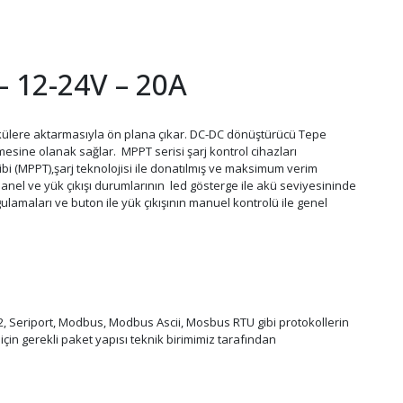
– 12-24V – 20A
akülere aktarmasıyla ön plana çıkar. DC-DC dönüştürücü Tepe
mesine olanak sağlar. MPPT serisi şarj kontrol cihazları
ibi (MPPT),şarj teknolojisi ile donatılmış ve maksimum verim
 panel ve yük çıkışı durumlarının led gösterge ile akü seviyesininde
lamaları ve buton ile yük çıkışının manuel kontrolü ile genel
2, Seriport, Modbus, Modbus Ascii, Mosbus RTU gibi protokollerin
çin gerekli paket yapısı teknik birimimiz tarafından