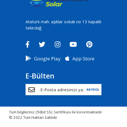
Atatürk mah. aşıklar sokak no 13 kapaklı
tekirdağ
Google Play
App Store
E-Bülten
KAYDOL
Tüm bilgileriniz 256bit SSL Sertifikası ile korunmaktadır.
© 2022
Tüm Hakları Saklıdır