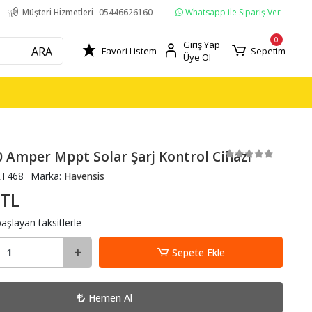
Whatsapp ile Sipariş Ver
Müşteri Hizmetleri
05446626160
0
Giriş Yap
ARA
Favori Listem
Sepetim
Üye Ol
0 Amper Mppt Solar Şarj Kontrol Cihazı
RT468
Marka:
Havensis
 TL
aşlayan taksitlerle
Sepete Ekle
Hemen Al