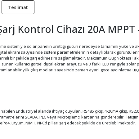
Teslimat
arj Kontrol Cihazı 20A MPPT 
eme sistemiyle solar panelin ürettiği gücün neredeyse tamamını yüke ve 
Dijital ekranı sa0yesinde sistem parametrelerinin detaylı olarak görüntülen
verimli bir şekilde şarj edilmesini sağlamaktadır. Maksimum Güç Noktası Tak
m sunan kullanıcı görsel dijital ekran arayüzü ve 3 farklı LED rengiyle solar
ramlanabilir yük çıkış modları sayesinde zaman ayarlı gece aydınlatma uygu
abilen Endüstriyel alanda ihtiyaç duyulan, RS485 çıkış, 4-20mA çıkış, RS23
etrelerini SCADA, PLC veya Mikroişlemci kartlarına gönderebilir. İletişim i
FePo4, Lityum, NiMH, Ni-Cd pilleri şarj edecek şekilde de üretilebilmektedir.