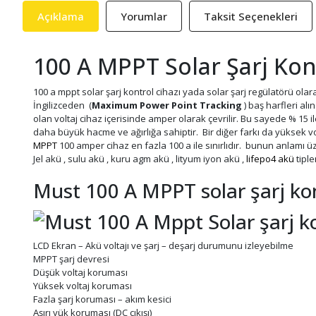
Açıklama
Yorumlar
Taksit Seçenekleri
100 A MPPT Solar Şarj Kon
100 a mppt solar şarj kontrol cihazı yada solar şarj regülatörü ola
İngilizceden (
Maximum Power Point Tracking
) baş harfleri alın
olan voltaj cihaz içerisinde amper olarak çevrilir. Bu sayede % 15 
daha büyük hacme ve ağırlığa sahiptir. Bir diğer farkı da yüksek vol
MPPT
100 amper cihaz en fazla 100 a ile sınırlıdır. bunun anlamı üz
Jel akü , sulu akü , kuru agm akü , lityum iyon akü ,
lifepo4 akü
tiple
Must 100 A MPPT solar şarj kont
LCD Ekran – Akü voltajı ve şarj – deşarj durumunu izleyebilme
MPPT şarj devresi
Düşük voltaj koruması
Yüksek voltaj koruması
Fazla şarj koruması – akım kesici
Aşırı yük koruması (DC çıkışı)