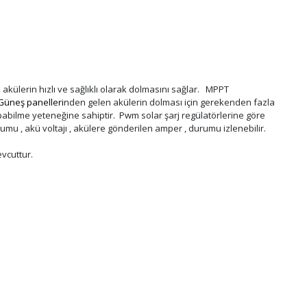
akülerin hızlı ve sağlıklı olarak dolmasını sağlar. MPPT
Güneş panelleri
nden gelen akülerin dolması için gerekenden fazla
yapabilme yeteneğine sahiptir. Pwm solar şarj regülatörlerine göre
umu , akü voltajı , akülere gönderilen amper , durumu izlenebilir.
evcuttur.