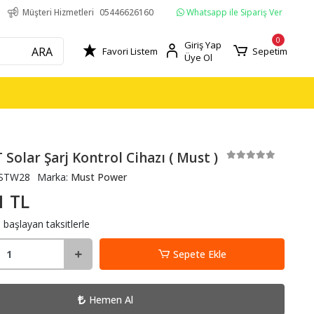
Whatsapp ile Sipariş Ver
Müşteri Hizmetleri
05446626160
0
Giriş Yap
ARA
Favori Listem
Sepetim
Üye Ol
Solar Şarj Kontrol Cihazı ( Must )
STW28
Marka:
Must Power
1 TL
 başlayan taksitlerle
Sepete Ekle
Hemen Al