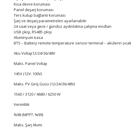
Kısa devre koruması
Panel deşarj koruması
Ters kutup bağlantı koruması
Şarj ve deşarj parametreleri ayarlanabilir
24 saat veya gece / gündüz aydınlatma çalışma modları
USB çıkışı, RS485 çıkışı
Aluminyum kasa
BTS – Battery remote temperature sensor terminal – akülerin sıca
Akü Voltajı12/24/36/48V
Maks. Panel Voltajı
145V (12V: 100V)
Maks. PV Giriş Gücü (12/24/36/48V)
1560 / 3120 / 4680 / 6250 W
Verimlilik
%98 (MPPT: %99)
Maks. Şarj Akımı