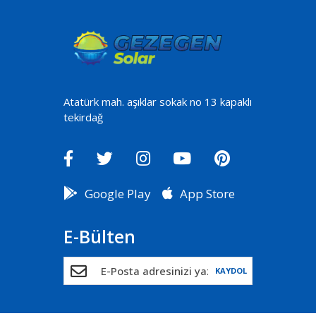
Atatürk mah. aşıklar sokak no 13 kapaklı
tekirdağ
Google Play
App Store
E-Bülten
KAYDOL