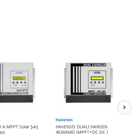
Havensis
0 A MPPT Solar Şarj
HAVENSİS DUALCHARGER-
azı
4030AMD (MPPT+DC DC )