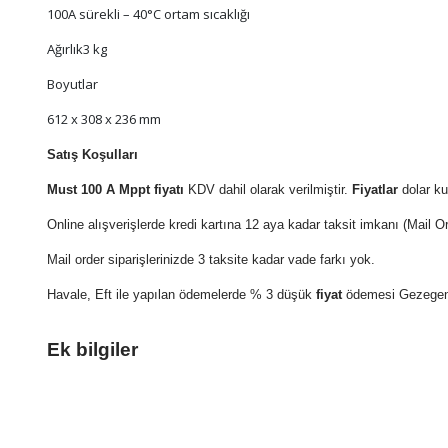
100A sürekli – 40°C ortam sıcaklığı
Ağırlık3 kg
Boyutlar
612 x 308 x 236 mm
Satış Koşulları
Must 100 A Mppt fiyatı
KDV dahil olarak verilmiştir.
Fiyatlar
dolar ku
Online alışverişlerde kredi kartına 12 aya kadar taksit imkanı (Mail O
Mail order siparişlerinizde 3 taksite kadar vade farkı yok.
Havale, Eft ile yapılan ödemelerde % 3 düşük
fiyat
ödemesi Gezegen 
Ek bilgiler