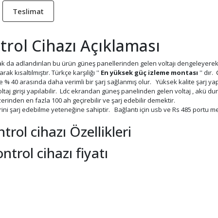
Teslimat
trol Cihazı Açıklaması
rak da adlandırılan bu ürün güneş panellerinden gelen voltajı dengeleyerek 
arak kısaltılmıştır. Türkçe karşıliğı ''
En yüksek güç izleme montası
'' dır.
ile % 40 arasında daha verimli bir şarj sağlanmış olur. Yüksek kalite şarj 
taj girişi yapılabilir. Ldc ekrandan güneş panelinden gelen voltaj , akü dur
erinden en fazla 100 ah geçirebilir ve şarj edebilir demektir.
rini şarj edebilme yeteneğine sahiptir. Bağlantı için usb ve Rs 485 portu m
rol cihazı Özellikleri