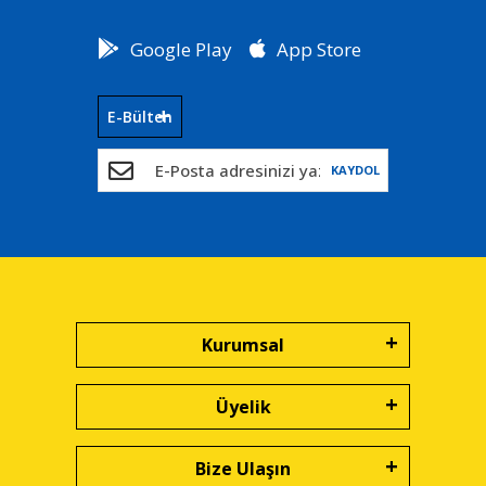
Google Play
App Store
E-Bülten
KAYDOL
Kurumsal
Üyelik
Bize Ulaşın