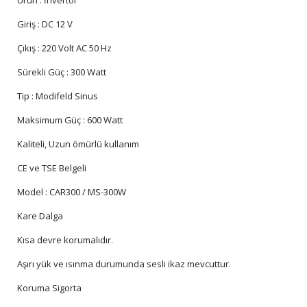
Ürün : İnvertör
Giriş : DC 12 V
Çıkış : 220 Volt AC 50 Hz
Sürekli Güç : 300 Watt
Tip : Modifeld Sinus
Maksimum Güç : 600 Watt
Kaliteli, Uzun ömürlü kullanım
CE ve TSE Belgeli
Model : CAR300 / MS-300W
Kare Dalga
Kısa devre korumalıdır.
Aşırı yük ve ısınma durumunda sesli ikaz mevcuttur.
Koruma Sigorta