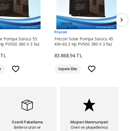
Frecon
ar Pompa Sürücü 55
Frecon Solar Pompa Sürücü 45
Hp PV500 380 V 3 faz
KW-60.3 Hp PV500 380 V 3 faz
 TL
83.868,94 TL
e
Sepete Ekle
Özenli Paketleme
Müşteri Memnuniyeti
Binlerce ürün ve
Öneri ve şikayetlerinizi