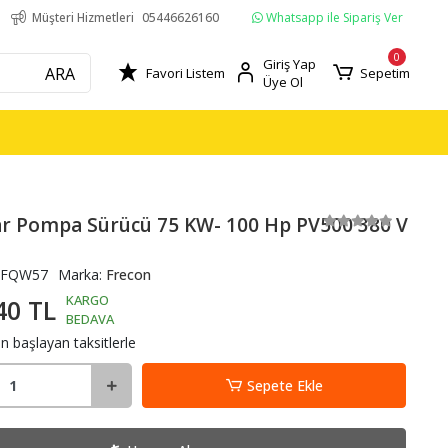
Whatsapp ile Sipariş Ver
Müşteri Hizmetleri
05446626160
0
Giriş Yap
ARA
Favori Listem
Sepetim
Üye Ol
ar Pompa Sürücü 75 KW- 100 Hp PV500 380 V
FQW57
Marka:
Frecon
KARGO
40 TL
BEDAVA
n başlayan taksitlerle
Sepete Ekle