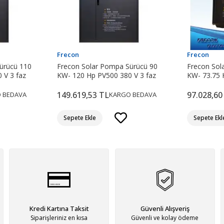
Frecon
Frecon
ürücü 110
Frecon Solar Pompa Sürücü 90
Frecon Sol
 V 3 faz
KW- 120 Hp PV500 380 V 3 faz
KW- 73.75 
149.619,53 TL
97.028,60
 BEDAVA
KARGO BEDAVA
Sepete Ekle
Sepete Ekl
Kredi Kartına Taksit
Güvenli Alışveriş
Siparişleriniz en kısa
Güvenli ve kolay ödeme