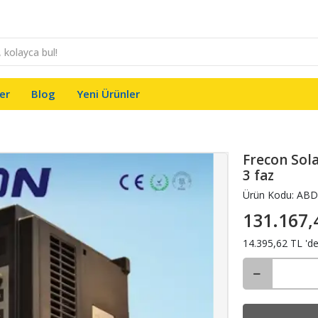
er
Blog
Yeni Ürünler
Frecon Sol
3 faz
Ürün Kodu:
ABD
131.167,
14.395,62 TL 'de