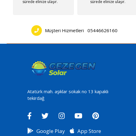
sürede elinize ulaşır.
sürede elinize ulaşır.
Müşteri Hizmetleri
05446626160
Atatürk mah. aşıklar sokak no 13 kapaklı
tekirdağ
Google Play
App Store