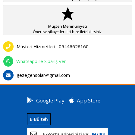
Müşteri Memnuniyeti
Öneri ve şikayetlerinizi bize iletebilirsiniz.
Müşteri Hizmetleri
05446626160
Whatsapp ile Sipariş Ver
gezegensolar@gmail.com
Google Play
App Store
E-Bülten
KAYDOL