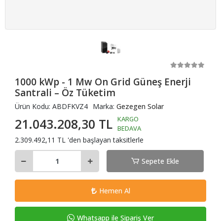
1000 kWp - 1 Mw On Grid Güneş Enerji
Santrali – Öz Tüketim
Ürün Kodu:
ABDFKVZ4
Marka:
Gezegen Solar
KARGO
21.043.208,30 TL
BEDAVA
2.309.492,11 TL 'den başlayan taksitlerle
Sepete Ekle
Hemen Al
Whatsapp ile Sipariş Ver